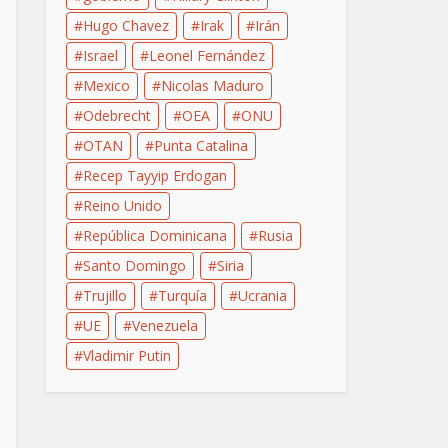
Hugo Chavez
Irak
Irán
Israel
Leonel Fernández
Mexico
Nicolas Maduro
Odebrecht
OEA
ONU
OTAN
Punta Catalina
Recep Tayyip Erdogan
Reino Unido
República Dominicana
Rusia
Santo Domingo
Siria
Trujillo
Turquía
Ucrania
UE
Venezuela
Vladimir Putin