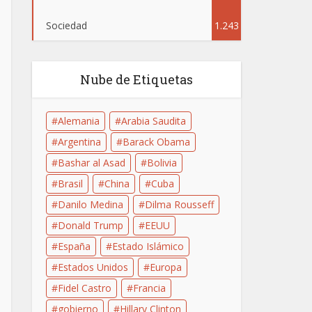
Sociedad
1.243
Nube de Etiquetas
Alemania
Arabia Saudita
Argentina
Barack Obama
Bashar al Asad
Bolivia
Brasil
China
Cuba
Danilo Medina
Dilma Rousseff
Donald Trump
EEUU
España
Estado Islámico
Estados Unidos
Europa
Fidel Castro
Francia
gobierno
Hillary Clinton