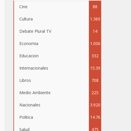
Cine
88
Cultura
1.360
Debate Plural TV
14
Economia
1.006
Educacion
332
Internacionales
15.39
Libros
708
5
Medio Ambiente
225
Nacionales
3.920
Politica
14.76
Salud
475
4