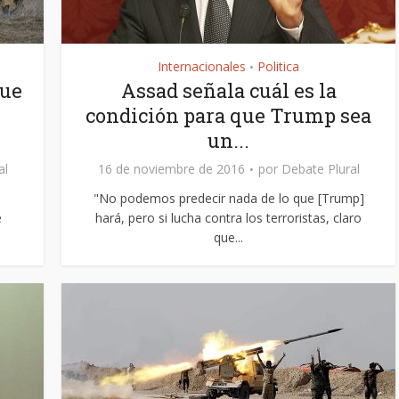
Internacionales
Politica
•
que
Assad señala cuál es la
condición para que Trump sea
un...
al
16 de noviembre de 2016
por
Debate Plural
"No podemos predecir nada de lo que [Trump]
e
hará, pero si lucha contra los terroristas, claro
que...