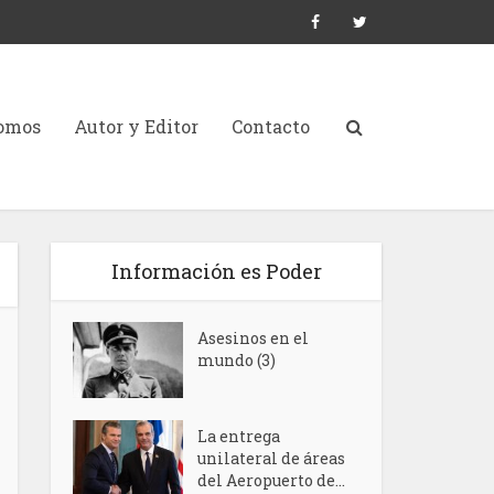
Somos
Autor y Editor
Contacto
Información es Poder
Asesinos en el
mundo (3)
La entrega
unilateral de áreas
del Aeropuerto de...