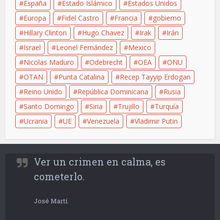
España
Estado Islámico
Estados Unidos
Europa
Fidel Castro
Francia
gobierno
Hillary Clinton
Hugo Chavez
Irak
Irán
Israel
Leonel Fernández
Mexico
Nicolas Maduro
Odebrecht
OEA
ONU
OTAN
Punta Catalina
Recep Tayyip Erdogan
Reino Unido
República Dominicana
Rusia
Santo Domingo
Siria
Trujillo
Turquía
Ucrania
UE
Venezuela
Vladimir Putin
Ver un crimen en calma, es
cometerlo.
José Martí.