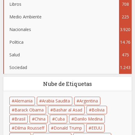
Libros
708
5
Medio Ambiente
225
Nacionales
3.920
Politica
14.76
Salud
475
4
Sociedad
1.243
Nube de Etiquetas
Alemania
Arabia Saudita
Argentina
Barack Obama
Bashar al Asad
Bolivia
Brasil
China
Cuba
Danilo Medina
Dilma Rousseff
Donald Trump
EEUU