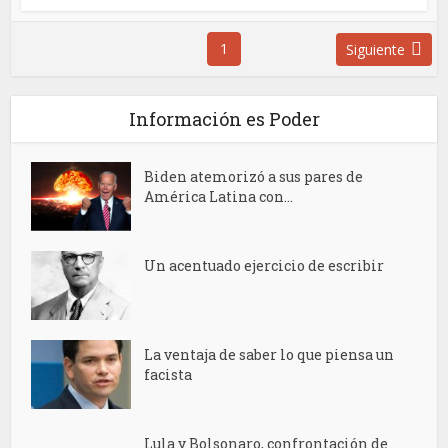
1
Siguiente
Información es Poder
Biden atemorizó a sus pares de
América Latina con...
Un acentuado ejercicio de escribir
La ventaja de saber lo que piensa un
facista
Lula y Bolsonaro, confrontación de