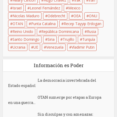
Hillary Clinton
Hugo Chavez
Irak
Irán
Israel
Leonel Fernández
Mexico
Nicolas Maduro
Odebrecht
OEA
ONU
OTAN
Punta Catalina
Recep Tayyip Erdogan
Reino Unido
República Dominicana
Rusia
Santo Domingo
Siria
Trujillo
Turquía
Ucrania
UE
Venezuela
Vladimir Putin
Información es Poder
La democracia invertebrada del
Estado español
OTAN sumerge por etapas a Europa
en una guerra...
Sin disculpas y con amenazas: