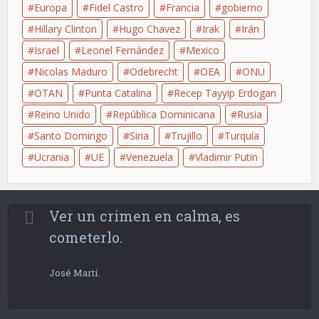
Europa
Fidel Castro
Francia
gobierno
Hillary Clinton
Hugo Chavez
Irak
Irán
Israel
Leonel Fernández
Mexico
Nicolas Maduro
Odebrecht
OEA
ONU
OTAN
Punta Catalina
Recep Tayyip Erdogan
Reino Unido
República Dominicana
Rusia
Santo Domingo
Siria
Trujillo
Turquía
Ucrania
UE
Venezuela
Vladimir Putin
Ver un crimen en calma, es
cometerlo.
José Martí.