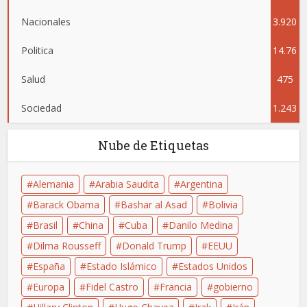
Nacionales
3.920
Politica
14.76
Salud
475
4
Sociedad
1.243
Nube de Etiquetas
Alemania
Arabia Saudita
Argentina
Barack Obama
Bashar al Asad
Bolivia
Brasil
China
Cuba
Danilo Medina
Dilma Rousseff
Donald Trump
EEUU
España
Estado Islámico
Estados Unidos
Europa
Fidel Castro
Francia
gobierno