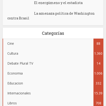
El energúmeno y el estadista
La amenaza política de Washington
contra Brasil
Categorías
Cine
88
Cultura
1.360
Debate Plural TV
14
Economia
1.006
Educacion
332
Internacionales
15.39
Libros
708
5