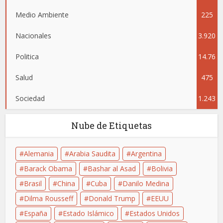
Medio Ambiente
225
Nacionales
3.920
Politica
14.76
Salud
475
4
Sociedad
1.243
Nube de Etiquetas
Alemania
Arabia Saudita
Argentina
Barack Obama
Bashar al Asad
Bolivia
Brasil
China
Cuba
Danilo Medina
Dilma Rousseff
Donald Trump
EEUU
España
Estado Islámico
Estados Unidos