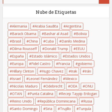
Nube de Etiquetas
Alemania
Arabia Saudita
Argentina
Barack Obama
Bashar al Asad
Bolivia
Brasil
China
Cuba
Danilo Medina
Dilma Rousseff
Donald Trump
EEUU
España
Estado Islámico
Estados Unidos
Europa
Fidel Castro
Francia
gobierno
Hillary Clinton
Hugo Chavez
Irak
Irán
Israel
Leonel Fernández
Mexico
Nicolas Maduro
Odebrecht
OEA
ONU
OTAN
Punta Catalina
Recep Tayyip Erdogan
Reino Unido
República Dominicana
Rusia
Santo Domingo
Siria
Trujillo
Turquía