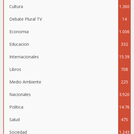
Cultura
1.360
Debate Plural TV
14
Economia
1.006
Educacion
332
Internacionales
15.39
Libros
708
5
Medio Ambiente
225
Nacionales
3.920
Politica
14.76
Salud
475
4
Sociedad
1.243