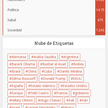
Politica
14.75
Salud
475
9
Sociedad
1.243
Nube de Etiquetas
Alemania
Arabia Saudita
Argentina
Barack Obama
Bashar al Asad
Bolivia
Brasil
China
Cuba
Danilo Medina
Dilma Rousseff
Donald Trump
EEUU
España
Estado Islámico
Estados Unidos
Europa
Fidel Castro
Francia
gobierno
Hillary Clinton
Hugo Chavez
Irak
Irán
Israel
Leonel Fernández
Mexico