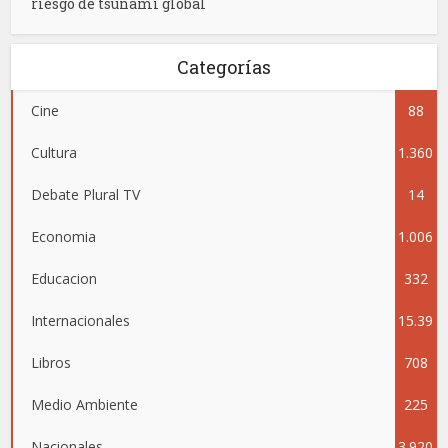
riesgo de tsunami global
Categorías
Cine
88
Cultura
1.360
Debate Plural TV
14
Economia
1.006
Educacion
332
Internacionales
15.39
Libros
708
0
Medio Ambiente
225
Nacionales
3.920