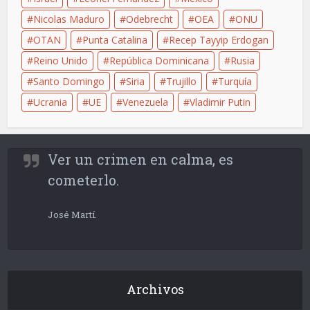
Nicolas Maduro
Odebrecht
OEA
ONU
OTAN
Punta Catalina
Recep Tayyip Erdogan
Reino Unido
República Dominicana
Rusia
Santo Domingo
Siria
Trujillo
Turquía
Ucrania
UE
Venezuela
Vladimir Putin
Ver un crimen en calma, es
cometerlo.
José Martí.
Archivos