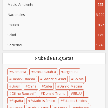
Medio Ambiente
225
Nacionales
3.920
Politica
14.76
Salud
475
4
Sociedad
1.243
Nube de Etiquetas
Alemania
Arabia Saudita
Argentina
Barack Obama
Bashar al Asad
Bolivia
Brasil
China
Cuba
Danilo Medina
Dilma Rousseff
Donald Trump
EEUU
España
Estado Islámico
Estados Unidos
Europa
Fidel Castro
Francia
gobierno