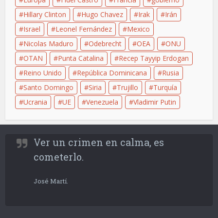
Hillary Clinton
Hugo Chavez
Irak
Irán
Israel
Leonel Fernández
Mexico
Nicolas Maduro
Odebrecht
OEA
ONU
OTAN
Punta Catalina
Recep Tayyip Erdogan
Reino Unido
República Dominicana
Rusia
Santo Domingo
Siria
Trujillo
Turquía
Ucrania
UE
Venezuela
Vladimir Putin
Ver un crimen en calma, es
cometerlo.
José Martí.