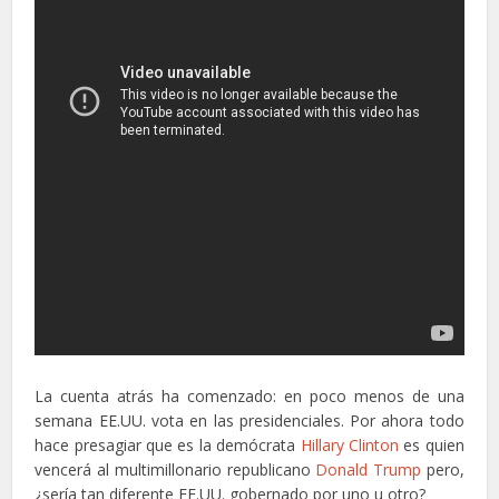
La cuenta atrás ha comenzado: en poco menos de una
semana EE.UU. vota en las presidenciales. Por ahora todo
hace presagiar que es la demócrata
Hillary Clinton
es quien
vencerá al multimillonario republicano
Donald Trump
pero,
¿sería tan diferente EE.UU. gobernado por uno u otro?