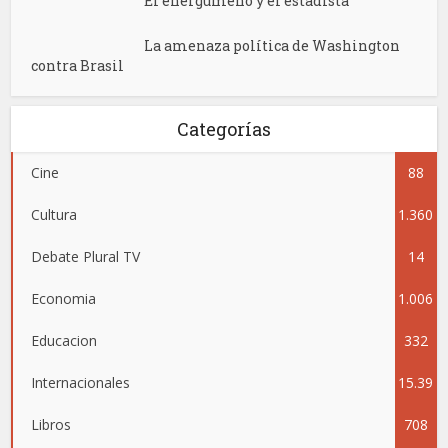
El energúmeno y el estadista
La amenaza política de Washington
contra Brasil
Categorías
Cine
88
Cultura
1.360
Debate Plural TV
14
Economia
1.006
Educacion
332
Internacionales
15.39
Libros
708
5