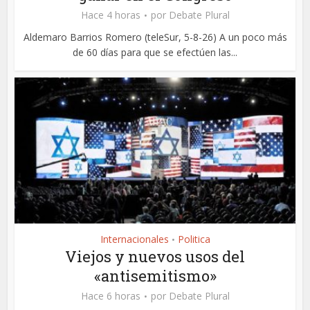
Hace 4 horas
por
Debate Plural
Aldemaro Barrios Romero (teleSur, 5-8-26) A un poco más
de 60 días para que se efectúen las...
Internacionales
Politica
•
Viejos y nuevos usos del
«antisemitismo»
Hace 6 horas
por
Debate Plural