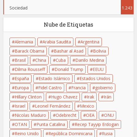
Sociedad
1.243
Nube de Etiquetas
Alemania
Arabia Saudita
Argentina
Barack Obama
Bashar al Asad
Bolivia
Brasil
China
Cuba
Danilo Medina
Dilma Rousseff
Donald Trump
EEUU
España
Estado Islámico
Estados Unidos
Europa
Fidel Castro
Francia
gobierno
Hillary Clinton
Hugo Chavez
Irak
Irán
Israel
Leonel Fernández
Mexico
Nicolas Maduro
Odebrecht
OEA
ONU
OTAN
Punta Catalina
Recep Tayyip Erdogan
Reino Unido
República Dominicana
Rusia