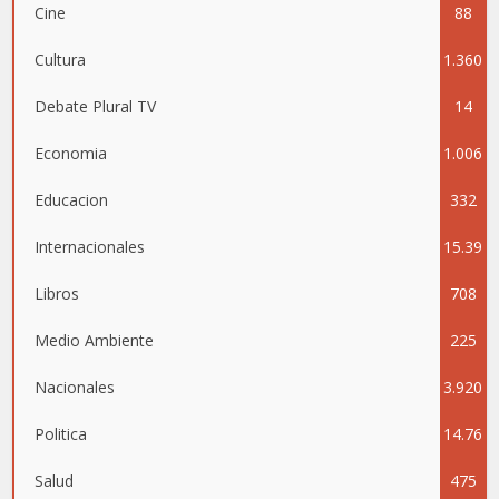
Cine
88
Cultura
1.360
Debate Plural TV
14
Economia
1.006
Educacion
332
Internacionales
15.39
Libros
708
5
Medio Ambiente
225
Nacionales
3.920
Politica
14.76
Salud
475
4