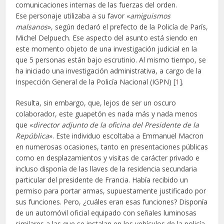
comunicaciones internas de las fuerzas del orden.
Ese personaje utilizaba a su favor «
amiguismos
malsanos
», según declaró el prefecto de la Policía de París,
Michel Delpuech. Ese aspecto del asunto está siendo en
este momento objeto de una investigación judicial en la
que 5 personas están bajo escrutinio. Al mismo tiempo, se
ha iniciado una investigación administrativa, a cargo de la
Inspección General de la Policía Nacional (IGPN) [
1
].
Resulta, sin embargo, que, lejos de ser un oscuro
colaborador, este guapetón es nada más y nada menos
que «
director adjunto de la oficina del Presidente de la
República
». Este individuo escoltaba a Emmanuel Macron
en numerosas ocasiones, tanto en presentaciones públicas
como en desplazamientos y visitas de carácter privado e
incluso disponía de las llaves de la residencia secundaria
particular del presidente de Francia. Había recibido un
permiso para portar armas, supuestamente justificado por
sus funciones. Pero, ¿cuáles eran esas funciones? Disponía
de un automóvil oficial equipado con señales luminosas
similares a las que se instalan en los vehículos de la policía.