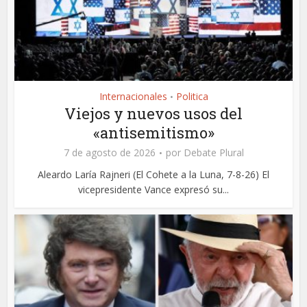
Internacionales
Politica
•
Viejos y nuevos usos del
«antisemitismo»
7 de agosto de 2026
por
Debate Plural
Aleardo Laría Rajneri (El Cohete a la Luna, 7-8-26) El
vicepresidente Vance expresó su...