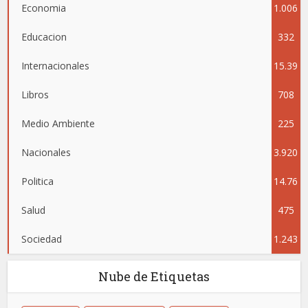
Economia
1.006
Educacion
332
Internacionales
15.39
Libros
708
5
Medio Ambiente
225
Nacionales
3.920
Politica
14.76
Salud
475
4
Sociedad
1.243
Nube de Etiquetas