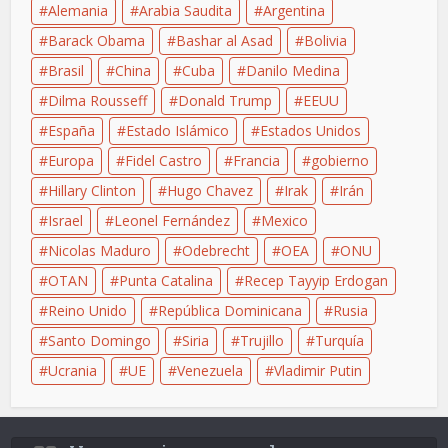
Alemania
Arabia Saudita
Argentina
Barack Obama
Bashar al Asad
Bolivia
Brasil
China
Cuba
Danilo Medina
Dilma Rousseff
Donald Trump
EEUU
España
Estado Islámico
Estados Unidos
Europa
Fidel Castro
Francia
gobierno
Hillary Clinton
Hugo Chavez
Irak
Irán
Israel
Leonel Fernández
Mexico
Nicolas Maduro
Odebrecht
OEA
ONU
OTAN
Punta Catalina
Recep Tayyip Erdogan
Reino Unido
República Dominicana
Rusia
Santo Domingo
Siria
Trujillo
Turquía
Ucrania
UE
Venezuela
Vladimir Putin