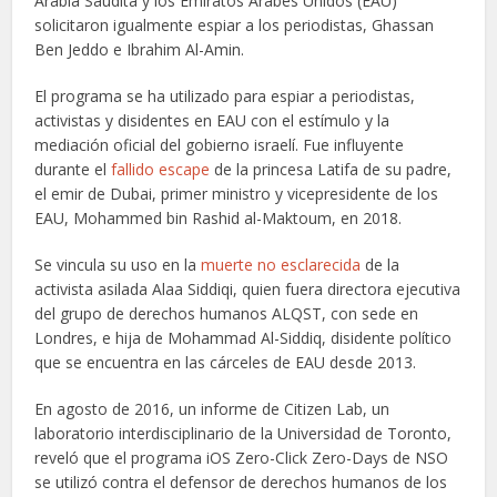
Arabia Saudita y los Emiratos Árabes Unidos (EAU)
solicitaron igualmente espiar a los periodistas, Ghassan
Ben Jeddo e Ibrahim Al-Amin.
El programa se ha utilizado para espiar a periodistas,
activistas y disidentes en EAU con el estímulo y la
mediación oficial del gobierno israelí. Fue influyente
durante el
fallido escape
de la princesa Latifa de su padre,
el emir de Dubai, primer ministro y vicepresidente de los
EAU, Mohammed bin Rashid al-Maktoum, en 2018.
Se vincula su uso en la
muerte no esclarecida
de la
activista asilada Alaa Siddiqi, quien fuera directora ejecutiva
del grupo de derechos humanos ALQST, con sede en
Londres, e hija de Mohammad Al-Siddiq, disidente político
que se encuentra en las cárceles de EAU desde 2013.
En agosto de 2016, un informe de Citizen Lab, un
laboratorio interdisciplinario de la Universidad de Toronto,
reveló que el programa iOS Zero-Click Zero-Days de NSO
se utilizó contra el defensor de derechos humanos de los