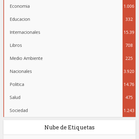
Economia
1.006
Educacion
332
Internacionales
15.39
Libros
708
5
Medio Ambiente
225
Nacionales
3.920
Politica
14.76
Salud
475
4
Sociedad
1.243
Nube de Etiquetas