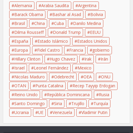
Alemania
Arabia Saudita
Argentina
Barack Obama
Bashar al Asad
Bolivia
Brasil
China
Cuba
Danilo Medina
Dilma Rousseff
Donald Trump
EEUU
España
Estado Islámico
Estados Unidos
Europa
Fidel Castro
Francia
gobierno
Hillary Clinton
Hugo Chavez
Irak
Irán
Israel
Leonel Fernández
Mexico
Nicolas Maduro
Odebrecht
OEA
ONU
OTAN
Punta Catalina
Recep Tayyip Erdogan
Reino Unido
República Dominicana
Rusia
Santo Domingo
Siria
Trujillo
Turquía
Ucrania
UE
Venezuela
Vladimir Putin