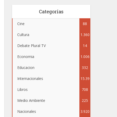
Categorías
Cine
88
Cultura
1.360
Debate Plural TV
14
Economia
1.006
Educacion
332
Internacionales
15.39
Libros
708
5
Medio Ambiente
225
Nacionales
3.920