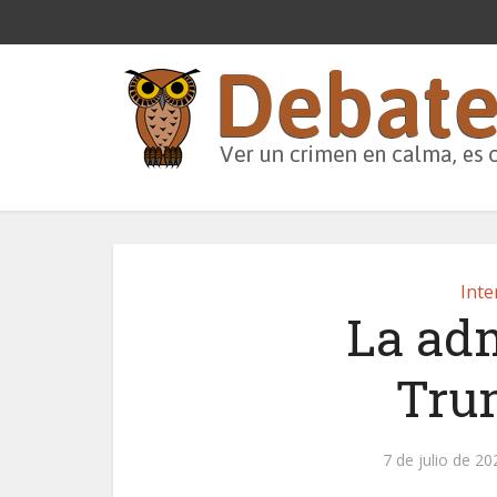
Inte
La ad
Tru
7 de julio de 20