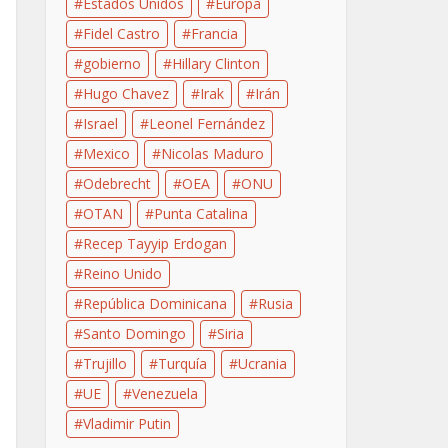
Estados Unidos
Europa
Fidel Castro
Francia
gobierno
Hillary Clinton
Hugo Chavez
Irak
Irán
Israel
Leonel Fernández
Mexico
Nicolas Maduro
Odebrecht
OEA
ONU
OTAN
Punta Catalina
Recep Tayyip Erdogan
Reino Unido
República Dominicana
Rusia
Santo Domingo
Siria
Trujillo
Turquía
Ucrania
UE
Venezuela
Vladimir Putin