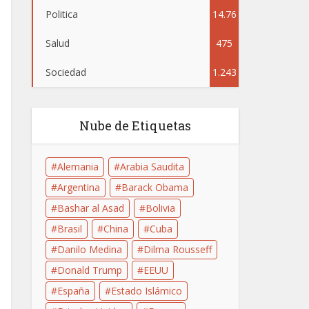
Politica
14.76
Salud
475
4
Sociedad
1.243
Nube de Etiquetas
Alemania
Arabia Saudita
Argentina
Barack Obama
Bashar al Asad
Bolivia
Brasil
China
Cuba
Danilo Medina
Dilma Rousseff
Donald Trump
EEUU
España
Estado Islámico