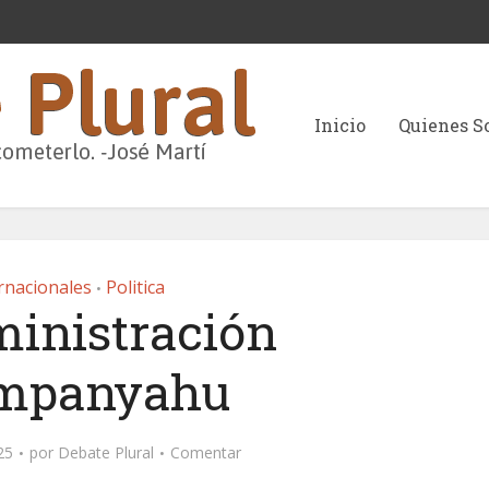
Inicio
Quienes 
rnacionales
Politica
•
ministración
mpanyahu
25
por
Debate Plural
Comentar