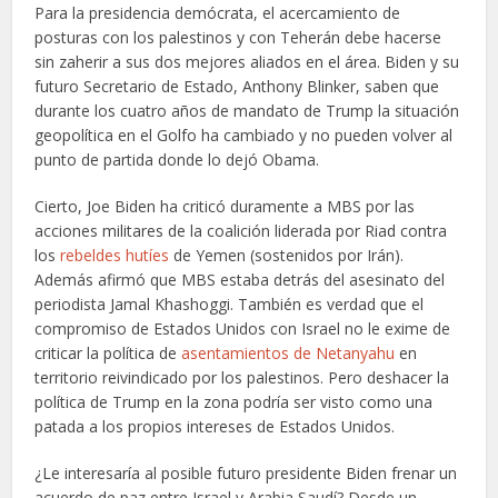
Para la presidencia demócrata, el acercamiento de
posturas con los palestinos y con Teherán debe hacerse
sin zaherir a sus dos mejores aliados en el área. Biden y su
futuro Secretario de Estado, Anthony Blinker, saben que
durante los cuatro años de mandato de Trump la situación
geopolítica en el Golfo ha cambiado y no pueden volver al
punto de partida donde lo dejó Obama.
Cierto, Joe Biden ha criticó duramente a MBS por las
acciones militares de la coalición liderada por Riad contra
los
rebeldes hutíes
de Yemen (sostenidos por Irán).
Además afirmó que MBS estaba detrás del asesinato del
periodista Jamal Khashoggi. También es verdad que el
compromiso de Estados Unidos con Israel no le exime de
criticar la política de
asentamientos de Netanyahu
en
territorio reivindicado por los palestinos. Pero deshacer la
política de Trump en la zona podría ser visto como una
patada a los propios intereses de Estados Unidos.
¿Le interesaría al posible futuro presidente Biden frenar un
acuerdo de paz entre Israel y Arabia Saudí? Desde un