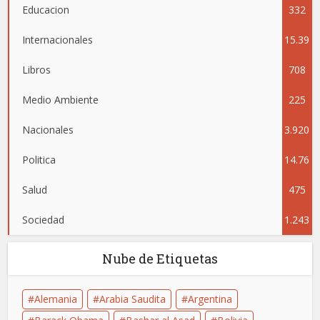
Educacion
332
Internacionales
15.39
Libros
708
5
Medio Ambiente
225
Nacionales
3.920
Politica
14.76
Salud
475
4
Sociedad
1.243
Nube de Etiquetas
Alemania
Arabia Saudita
Argentina