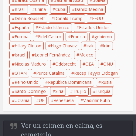
Barack Obama
Bashar al Asad
Bolivia
Brasil
China
Cuba
Danilo Medina
Dilma Rousseff
Donald Trump
EEUU
España
Estado Islámico
Estados Unidos
Europa
Fidel Castro
Francia
gobierno
Hillary Clinton
Hugo Chavez
Irak
Irán
Israel
Leonel Fernández
Mexico
Nicolas Maduro
Odebrecht
OEA
ONU
OTAN
Punta Catalina
Recep Tayyip Erdogan
Reino Unido
República Dominicana
Rusia
Santo Domingo
Siria
Trujillo
Turquía
Ucrania
UE
Venezuela
Vladimir Putin
Ver un crimen en calma, es
cometerlo.