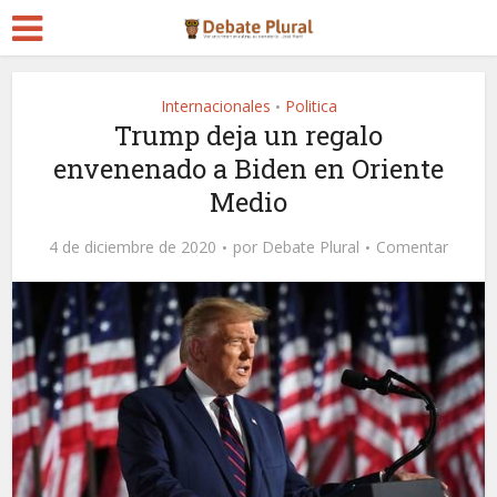
Internacionales
Politica
•
Trump deja un regalo
envenenado a Biden en Oriente
Medio
4 de diciembre de 2020
por
Debate Plural
Comentar