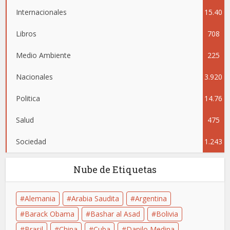
Internacionales
15.40
Libros
708
0
Medio Ambiente
225
Nacionales
3.920
Politica
14.76
Salud
475
8
Sociedad
1.243
Nube de Etiquetas
Alemania
Arabia Saudita
Argentina
Barack Obama
Bashar al Asad
Bolivia
Brasil
China
Cuba
Danilo Medina