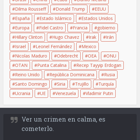
Dilma Rousseff
Donald Trump
EEUU
España
Estado Islámico
Estados Unidos
Europa
Fidel Castro
Francia
gobierno
Hillary Clinton
Hugo Chavez
Irak
Irán
Israel
Leonel Fernández
Mexico
Nicolas Maduro
Odebrecht
OEA
ONU
OTAN
Punta Catalina
Recep Tayyip Erdogan
Reino Unido
República Dominicana
Rusia
Santo Domingo
Siria
Trujillo
Turquía
Ucrania
UE
Venezuela
Vladimir Putin
Ver un crimen en calma, es
cometerlo.