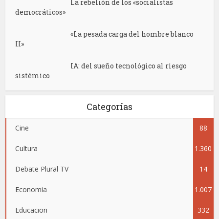
La rebelión de los «socialistas
democráticos»
«La pesada carga del hombre blanco
II»
IA: del sueño tecnológico al riesgo
sistémico
Categorías
Cine
88
Cultura
1.360
Debate Plural TV
14
Economia
1.007
Educacion
332