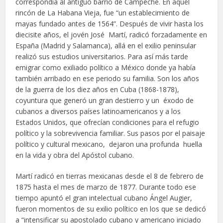
correspondía al antiguo barrio de Campeche. En aquel
rincón de La Habana Vieja, fue “un establecimiento de
mayas fundado antes de 1564”. Después de vivir hasta los
diecisite años, el jovén José Martí, radicó forzadamente en
España (Madrid y Salamanca), allá en el exilio peninsular
realizó sus estudios universitarios. Para así más tarde
emigrar como exiliado político a México donde ya había
también arribado en ese periodo su familia. Son los años
de la guerra de los diez años en Cuba (1868-1878),
coyuntura que generó un gran destierro y un éxodo de
cubanos a diversos países latinoamericanos y a los
Estados Unidos, que ofrecían condiciones para el refugio
político y la sobrevivencia familiar. Sus pasos por el paisaje
político y cultural mexicano, dejaron una profunda huella
en la vida y obra del Apóstol cubano.
Martí radicó en tierras mexicanas desde el 8 de febrero de
1875 hasta el mes de marzo de 1877. Durante todo ese
tiempo apuntó el gran intelectual cubano Ángel Augier,
fueron momentos de su exilio político en los que se dedicó
a “intensificar su apostolado cubano y americano iniciado