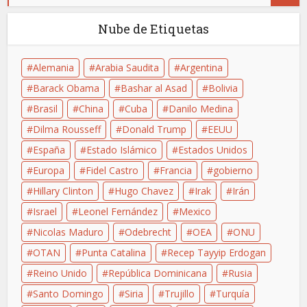
Nube de Etiquetas
Alemania
Arabia Saudita
Argentina
Barack Obama
Bashar al Asad
Bolivia
Brasil
China
Cuba
Danilo Medina
Dilma Rousseff
Donald Trump
EEUU
España
Estado Islámico
Estados Unidos
Europa
Fidel Castro
Francia
gobierno
Hillary Clinton
Hugo Chavez
Irak
Irán
Israel
Leonel Fernández
Mexico
Nicolas Maduro
Odebrecht
OEA
ONU
OTAN
Punta Catalina
Recep Tayyip Erdogan
Reino Unido
República Dominicana
Rusia
Santo Domingo
Siria
Trujillo
Turquía