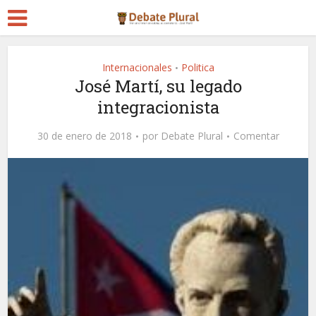
Internacionales
Politica
•
José Martí, su legado
integracionista
30 de enero de 2018
por
Debate Plural
Comentar