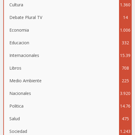
Cultura
1.360
Debate Plural TV
14
Economia
1.006
Educacion
332
Internacionales
15.39
Libros
708
5
Medio Ambiente
225
Nacionales
3.920
Politica
14.76
Salud
475
4
Sociedad
1.243